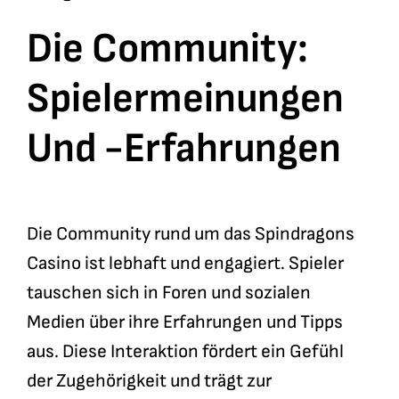
Die Community:
Spielermeinungen
Und -erfahrungen
Die Community rund um das Spindragons
Casino ist lebhaft und engagiert. Spieler
tauschen sich in Foren und sozialen
Medien über ihre Erfahrungen und Tipps
aus. Diese Interaktion fördert ein Gefühl
der Zugehörigkeit und trägt zur