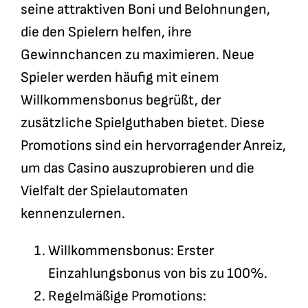
seine attraktiven Boni und Belohnungen,
die den Spielern helfen, ihre
Gewinnchancen zu maximieren. Neue
Spieler werden häufig mit einem
Willkommensbonus begrüßt, der
zusätzliche Spielguthaben bietet. Diese
Promotions sind ein hervorragender Anreiz,
um das Casino auszuprobieren und die
Vielfalt der Spielautomaten
kennenzulernen.
Willkommensbonus: Erster
Einzahlungsbonus von bis zu 100%.
Regelmäßige Promotions: