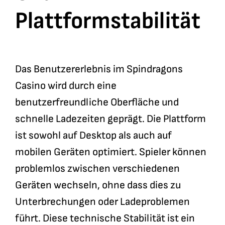
Plattformstabilität
Das Benutzererlebnis im Spindragons
Casino wird durch eine
benutzerfreundliche Oberfläche und
schnelle Ladezeiten geprägt. Die Plattform
ist sowohl auf Desktop als auch auf
mobilen Geräten optimiert. Spieler können
problemlos zwischen verschiedenen
Geräten wechseln, ohne dass dies zu
Unterbrechungen oder Ladeproblemen
führt. Diese technische Stabilität ist ein