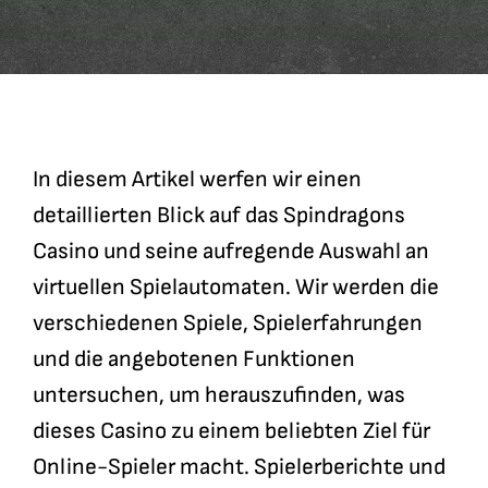
In diesem Artikel werfen wir einen
detaillierten Blick auf das
Spindragons
Casino
und seine aufregende Auswahl an
virtuellen Spielautomaten. Wir werden die
verschiedenen Spiele, Spielerfahrungen
und die angebotenen Funktionen
untersuchen, um herauszufinden, was
dieses Casino zu einem beliebten Ziel für
Online-Spieler macht. Spielerberichte und