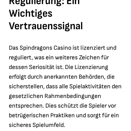
Regulierung: Ein
Wichtiges
Vertrauenssignal
Das Spindragons Casino ist lizenziert und
reguliert, was ein weiteres Zeichen für
dessen Seriosität ist. Die Lizenzierung
erfolgt durch anerkannten Behörden, die
sicherstellen, dass alle Spielaktivitäten den
gesetzlichen Rahmenbedingungen
entsprechen. Dies schützt die Spieler vor
betrügerischen Praktiken und sorgt für ein
sicheres Spielumfeld.