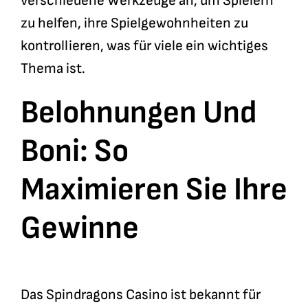
verschiedene Werkzeuge an, um Spielern
zu helfen, ihre Spielgewohnheiten zu
kontrollieren, was für viele ein wichtiges
Thema ist.
Belohnungen Und
Boni: So
Maximieren Sie Ihre
Gewinne
Das Spindragons Casino ist bekannt für