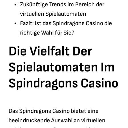
Zukünftige Trends im Bereich der
virtuellen Spielautomaten
Fazit: Ist das Spindragons Casino die
richtige Wahl für Sie?
Die Vielfalt Der
Spielautomaten Im
Spindragons Casino
Das Spindragons Casino bietet eine
beeindruckende Auswahl an virtuellen