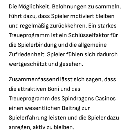
Die Möglichkeit, Belohnungen zu sammeln,
führt dazu, dass Spieler motiviert bleiben
und regelmäßig zurückkehren. Ein starkes
Treueprogramm ist ein Schlüsselfaktor für
die Spielerbindung und die allgemeine
Zufriedenheit. Spieler fühlen sich dadurch
wertgeschätzt und gesehen.
Zusammenfassend lässt sich sagen, dass
die attraktiven Boni und das
Treueprogramm des Spindragons Casinos
einen wesentlichen Beitrag zur
Spielerfahrung leisten und die Spieler dazu
anregen, aktiv zu bleiben.