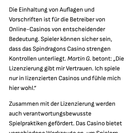
Die Einhaltung von Auflagen und
Vorschriften ist für die Betreiber von
Online-Casinos von entscheidender
Bedeutung. Spieler können sicher sein,
dass das Spindragons Casino strengen
Kontrollen unterliegt.
Martin G.
betont: „Die
Lizenzierung gibt mir Vertrauen. Ich spiele
nur in lizenzierten Casinos und fühle mich
hier wohl.“
Zusammen mit der Lizenzierung werden
auch verantwortungsbewusste
Spielpraktiken gefördert. Das Casino bietet