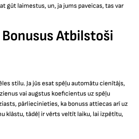
t gūt laimestus, un, ja jums paveicas, tas var
 Bonusus Atbilstoši
les stilu. Ja jūs esat spēļu automātu cienītājs,
zienus vai augstus koeficientus uz spēļu
asts, pārliecinieties, ka bonuss attiecas arī uz
āstu, tādēļ ir vērts veltīt laiku, lai izpētītu,