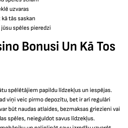
eklē uzvaras
: kā tās saskan
 jūsu spēles pieredzi
sino Bonusi Un Kā Tos
ātu spēlētājiem papildu līdzekļus un iespējas.
d viņi veic pirmo depozītu, bet ir arī regulāri
var būt naudas atlaides, bezmaksas griezieni vai
das spēles, neieguldot savus līdzekļus.
 mehāniku un palielināt savu izredžu uzvarēt.