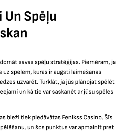
i Un Spēļu
askan
rdomāt savas spēļu stratēģijas. Piemēram, ja
 uz spēlēm, kurās ir augsti laimēšanas
redzes uzvarēt. Turklāt, ja jūs plānojat spēlēt
r pieejami un kā tie var saskanēt ar jūsu spēles
as bieži tiek piedāvātas Fenikss Casino. Šīs
pēlēšanu, un šos punktus var apmainīt pret