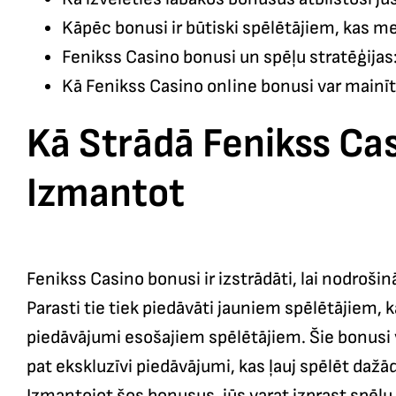
Kāpēc bonusi ir būtiski spēlētājiem, kas m
Fenikss Casino bonusi un spēļu stratēģijas
Kā Fenikss Casino online bonusi var mainīt
Kā Strādā Fenikss Ca
Izmantot
Fenikss Casino bonusi ir izstrādāti, lai nodrošin
Parasti tie tiek piedāvāti jauniem spēlētājiem, ka
piedāvājumi esošajiem spēlētājiem. Šie bonusi 
pat ekskluzīvi piedāvājumi, kas ļauj spēlēt dažā
Izmantojot šos bonusus, jūs varat izprast spēļu