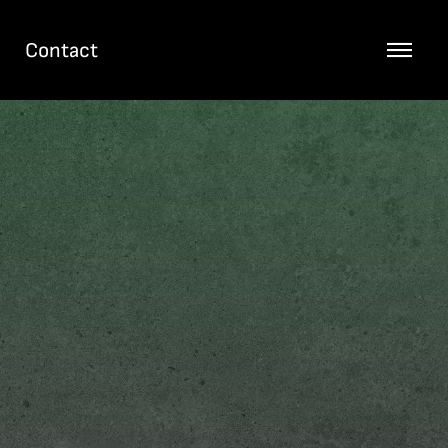
Contact