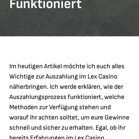
Funktioniert
Im heutigen Artikel möchte ich euch alles
Wichtige zur Auszahlung im Lex Casino
näherbringen. Ich werde erklären, wie der
Auszahlungsprozess funktioniert, welche
Methoden zur Verfügung stehen und
worauf ihr achten solltet, um eure Gewinne
schnell und sicher zu erhalten. Egal, ob ihr
bereits Erfahrungen im Lex Casino