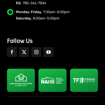
KS:
785-341-7934
Monday-Friday,
7:30am-6:00pm
Saturday,
8:00am-5:00pm
Follow Us