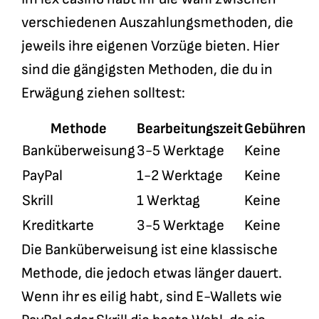
verschiedenen Auszahlungsmethoden, die
jeweils ihre eigenen Vorzüge bieten. Hier
sind die gängigsten Methoden, die du in
Erwägung ziehen solltest:
Methode
Bearbeitungszeit
Gebühren
Banküberweisung
3-5 Werktage
Keine
PayPal
1-2 Werktage
Keine
Skrill
1 Werktag
Keine
Kreditkarte
3-5 Werktage
Keine
Die Banküberweisung ist eine klassische
Methode, die jedoch etwas länger dauert.
Wenn ihr es eilig habt, sind E-Wallets wie