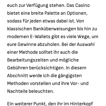
euch zur Verfügung stehen. Das Casino
bietet eine breite Palette an Optionen,
sodass für jeden etwas dabei ist. Von
klassischen Banküberweisungen bis hin zu
modernen E-Wallets gibt es viele Wege, um
eure Gewinne abzuholen. Bei der Auswahl
einer Methode solltet ihr auch die
Bearbeitungszeiten und mögliche
Gebühren berücksichtigen. In diesem
Abschnitt werde ich die gängigsten
Methoden vorstellen und ihre Vor- und
Nachteile beleuchten.
Ein weiterer Punkt, den ihr im Hinterkopf