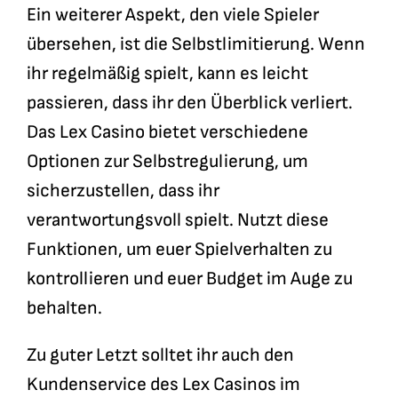
Ein weiterer Aspekt, den viele Spieler
übersehen, ist die Selbstlimitierung. Wenn
ihr regelmäßig spielt, kann es leicht
passieren, dass ihr den Überblick verliert.
Das Lex Casino bietet verschiedene
Optionen zur Selbstregulierung, um
sicherzustellen, dass ihr
verantwortungsvoll spielt. Nutzt diese
Funktionen, um euer Spielverhalten zu
kontrollieren und euer Budget im Auge zu
behalten.
Zu guter Letzt solltet ihr auch den
Kundenservice des Lex Casinos im