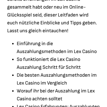
gesammelt habt oder neu im Online-
Glücksspiel seid, dieser Leitfaden wird
euch nützliche Einblicke und Tipps geben.
Lasst uns gleich eintauchen!
Einführung in die
Auszahlungsmethoden im Lex Casino
So funktioniert die Lex Casino
Auszahlung Schritt für Schritt
Die besten Auszahlungsmethoden im
Lex Casino im Vergleich
Worauf ihr bei der Auszahlung im Lex
Casino achten solltet
Lex Casino Erfahrungen: Auszahlungen