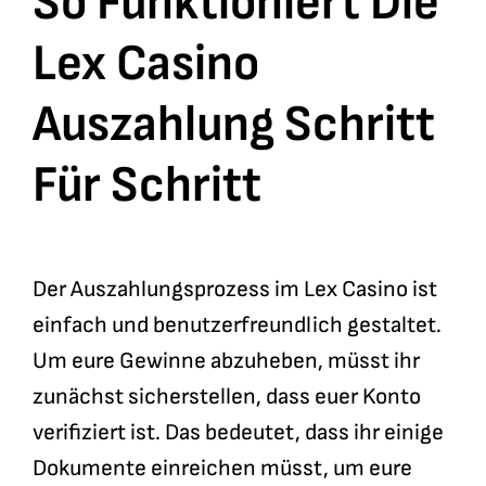
So Funktioniert Die
Lex Casino
Auszahlung Schritt
Für Schritt
Der Auszahlungsprozess im Lex Casino ist
einfach und benutzerfreundlich gestaltet.
Um eure Gewinne abzuheben, müsst ihr
zunächst sicherstellen, dass euer Konto
verifiziert ist. Das bedeutet, dass ihr einige
Dokumente einreichen müsst, um eure