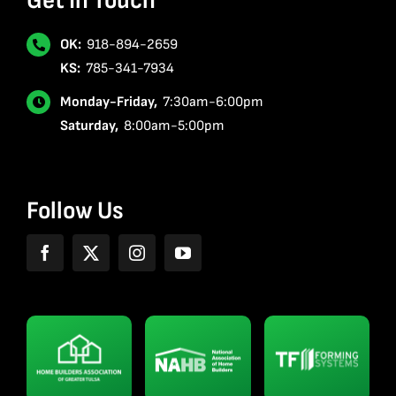
Get In Touch
OK:
918-894-2659
KS:
785-341-7934
Monday-Friday,
7:30am-6:00pm
Saturday,
8:00am-5:00pm
Follow Us