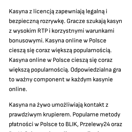
Kasyna z licencją zapewniają legalną i
bezpieczną rozrywkę. Gracze szukają kasyn
z wysokim RTP i korzystnymi warunkami
bonusowymi. Kasyna online w Polsce
cieszą się coraz większą popularnością.
Kasyna online w Polsce cieszą się coraz
większą popularnością. Odpowiedzialna gra
to ważny component w każdym kasynie
online.
Kasyna na żywo umożliwiają kontakt z
prawdziwym krupierem. Popularne metody
płatności w Polsce to BLIK, Przelewy24 oraz