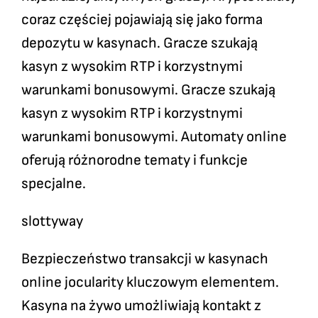
coraz częściej pojawiają się jako forma
depozytu w kasynach. Gracze szukają
kasyn z wysokim RTP i korzystnymi
warunkami bonusowymi. Gracze szukają
kasyn z wysokim RTP i korzystnymi
warunkami bonusowymi. Automaty online
oferują różnorodne tematy i funkcje
specjalne.
slottyway
Bezpieczeństwo transakcji w kasynach
online jocularity kluczowym elementem.
Kasyna na żywo umożliwiają kontakt z