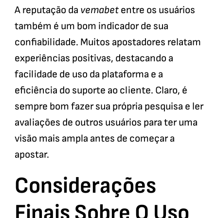
A reputação da
vemabet
entre os usuários
também é um bom indicador de sua
confiabilidade. Muitos apostadores relatam
experiências positivas, destacando a
facilidade de uso da plataforma e a
eficiência do suporte ao cliente. Claro, é
sempre bom fazer sua própria pesquisa e ler
avaliações de outros usuários para ter uma
visão mais ampla antes de começar a
apostar.
Considerações
Finais Sobre O Uso