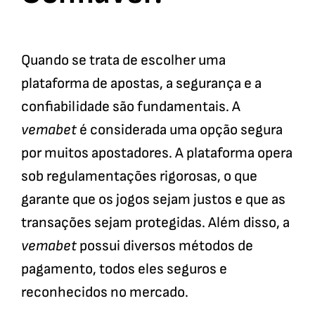
Quando se trata de escolher uma
plataforma de apostas, a segurança e a
confiabilidade são fundamentais. A
vemabet
é considerada uma opção segura
por muitos apostadores. A plataforma opera
sob regulamentações rigorosas, o que
garante que os jogos sejam justos e que as
transações sejam protegidas. Além disso, a
vemabet
possui diversos métodos de
pagamento, todos eles seguros e
reconhecidos no mercado.