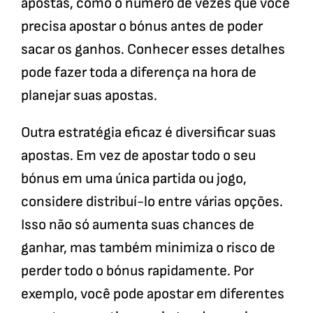
apostas, como o número de vezes que você
precisa apostar o bónus antes de poder
sacar os ganhos. Conhecer esses detalhes
pode fazer toda a diferença na hora de
planejar suas apostas.
Outra estratégia eficaz é diversificar suas
apostas. Em vez de apostar todo o seu
bónus em uma única partida ou jogo,
considere distribuí-lo entre várias opções.
Isso não só aumenta suas chances de
ganhar, mas também minimiza o risco de
perder todo o bónus rapidamente. Por
exemplo, você pode apostar em diferentes