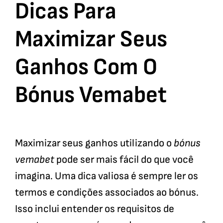
Dicas Para
Maximizar Seus
Ganhos Com O
Bónus Vemabet
Maximizar seus ganhos utilizando o
bónus
vemabet
pode ser mais fácil do que você
imagina. Uma dica valiosa é sempre ler os
termos e condições associados ao bónus.
Isso inclui entender os requisitos de