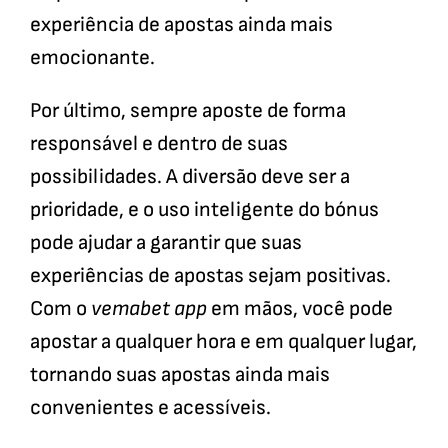
experiência de apostas ainda mais
emocionante.
Por último, sempre aposte de forma
responsável e dentro de suas
possibilidades. A diversão deve ser a
prioridade, e o uso inteligente do bónus
pode ajudar a garantir que suas
experiências de apostas sejam positivas.
Com o
vemabet app
em mãos, você pode
apostar a qualquer hora e em qualquer lugar,
tornando suas apostas ainda mais
convenientes e acessíveis.