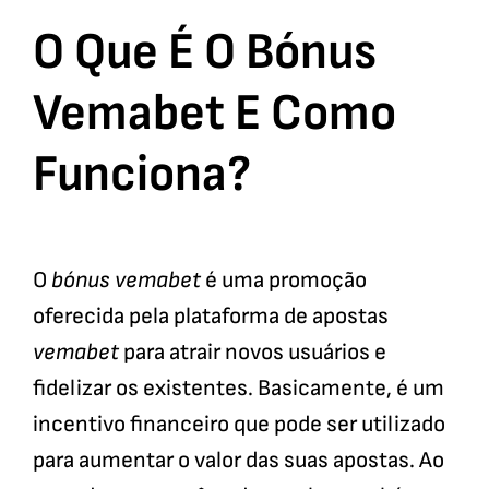
O Que É O Bónus
Vemabet E Como
Funciona?
O
bónus vemabet
é uma promoção
oferecida pela plataforma de apostas
vemabet
para atrair novos usuários e
fidelizar os existentes. Basicamente, é um
incentivo financeiro que pode ser utilizado
para aumentar o valor das suas apostas. Ao