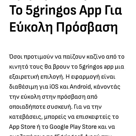
Το 5gringos App Για
Εύκολη Πρόσβαση
Όσοι προτιμούν να παίζουν καζίνο από το
κινητό τους θα βρουν το 5gringos app μια
εξαιρετική επιλογή. Η εφαρμογή είναι
διαθέσιμη για iOS και Android, κάνοντάς
την εύκολη στην πρόσβαση από
οποιαδήποτε συσκευή. Για να την
κατεβάσεις, μπορείς να επισκεφτείς το
App Store ή το Google Play Store και να