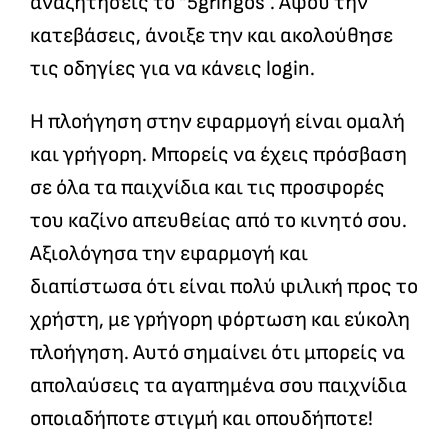
αναζητήσεις το “5gringos”. Αφού την
κατεβάσεις, άνοιξε την και ακολούθησε
τις οδηγίες για να κάνεις login.
Η πλοήγηση στην εφαρμογή είναι ομαλή
και γρήγορη. Μπορείς να έχεις πρόσβαση
σε όλα τα παιχνίδια και τις προσφορές
του καζίνο απευθείας από το κινητό σου.
Αξιολόγησα την εφαρμογή και
διαπίστωσα ότι είναι πολύ φιλική προς το
χρήστη, με γρήγορη φόρτωση και εύκολη
πλοήγηση. Αυτό σημαίνει ότι μπορείς να
απολαύσεις τα αγαπημένα σου παιχνίδια
οποιαδήποτε στιγμή και οπουδήποτε!