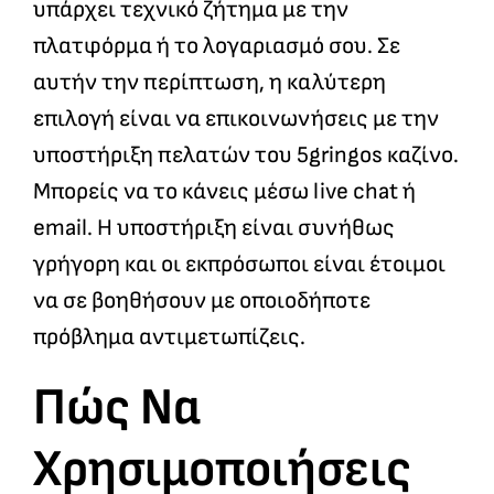
υπάρχει τεχνικό ζήτημα με την
πλατφόρμα ή το λογαριασμό σου. Σε
αυτήν την περίπτωση, η καλύτερη
επιλογή είναι να επικοινωνήσεις με την
υποστήριξη πελατών του 5gringos καζίνο.
Μπορείς να το κάνεις μέσω live chat ή
email. Η υποστήριξη είναι συνήθως
γρήγορη και οι εκπρόσωποι είναι έτοιμοι
να σε βοηθήσουν με οποιοδήποτε
πρόβλημα αντιμετωπίζεις.
Πώς Να
Χρησιμοποιήσεις