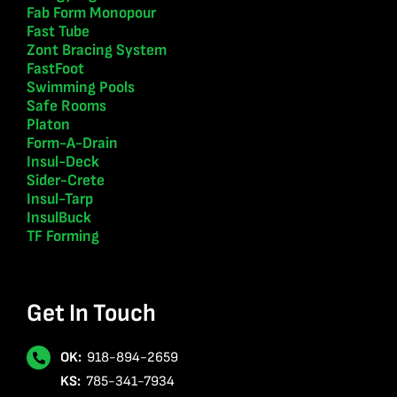
Fab Form Monopour
Fast Tube
Zont Bracing System
FastFoot
Swimming Pools
Safe Rooms
Platon
Form-A-Drain
Insul-Deck
Sider-Crete
Insul-Tarp
InsulBuck
TF Forming
Get In Touch
OK:
918-894-2659
KS:
785-341-7934