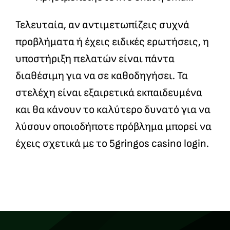
Τελευταία, αν αντιμετωπίζεις συχνά
προβλήματα ή έχεις ειδικές ερωτήσεις, η
υποστήριξη πελατών είναι πάντα
διαθέσιμη για να σε καθοδηγήσει. Τα
στελέχη είναι εξαιρετικά εκπαιδευμένα
και θα κάνουν το καλύτερο δυνατό για να
λύσουν οποιοδήποτε πρόβλημα μπορεί να
έχεις σχετικά με το 5gringos casino login.