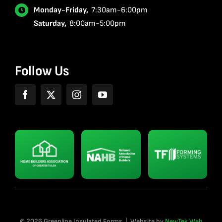
Monday-Friday,
7:30am-6:00pm
Saturday,
8:00am-5:00pm
Follow Us
© 2026 Greenline Insulated Forms | Website by
NewTek Web