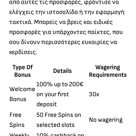
από αυτές τις προσφορές, φρόντισε να
ελέγχεις την ιστοσελίδα ή την εφαρμογή
τακτικά. Μπορείς να βρεις και ειδικές
προσφορές για υπάρχοντες παίκτες, που
σου δίνουν περισσότερες ευκαιρίες να
κερδίσεις.
Type Of
Wagering
Details
Bonus
Requirements
100% up to 200€
Welcome
on your first
30x
Bonus
deposit
Free
50 Free Spins on
No wagering
Spins
selected slots
Weekly
10% cashback on